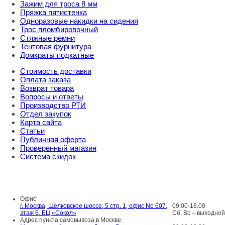
Зажим для троса 8 мм
Пряжка пятистенка
Одноразовые накидки на сидения
Трос пломбировочный
Стяжные ремни
Тентовая фурнитура
Домкраты подкатные
Стоимость доставки
Оплата заказа
Возврат товара
Вопросы и ответы
Производство РТИ
Отдел закупок
Карта сайта
Статьи
Публичная оферта
Проверенный магазин
Система скидок
8 800 707 98 77
info@rti-service.ru
Офис
г. Москва, Щёлковское шоссе, 5 стр. 1, офис No 607,
09.00-18.00
этаж 6, БЦ «Сокол»
Сб, Вс – выходной
Адрес пункта самовывоза в Москве