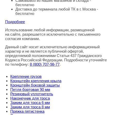
Самовывоз из наших магазинов и склада -
бесплатно
Доставка до терминала любой ТК в г. Москва -
бесплатно
Подробнее
Использование любой информации, размещенной
Правовая информация
на сайте, разрешается исключительно с письменного
согласия компании.
Данный сайт носит исключительно информационный
характер и не является публичной офертой,
определяемой положениями Статьи 437 Гражданского
Кодекса Российской Федерации. Подробности уточняйте
по телефону:
8
(800
) 707-98-77
.
Крепление грузов
Кронштейн крепления крыла
Кронштейн боковой защиты
Петля бортовая 90 мм
Резиновый уплотнитель
Наконечник для троса
Зажим для троса 6 мм
Зажим для троса 8 мм
Пряжка пятистенка