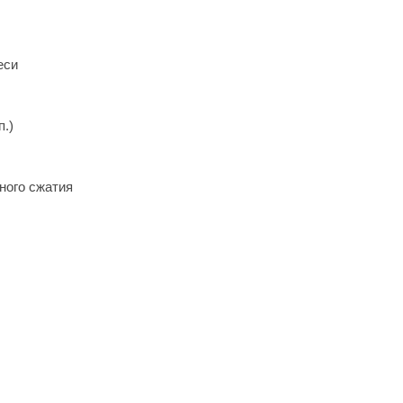
еси
п.)
ного сжатия