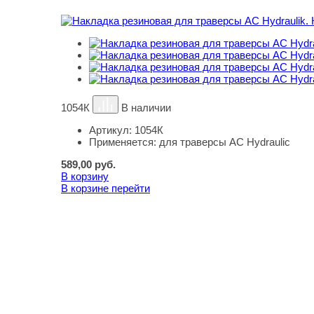
1054К
В наличии
Артикул:
1054К
Применяется:
для траверсы AC Hydraulic
589,00
руб.
В корзину
В корзине
перейти