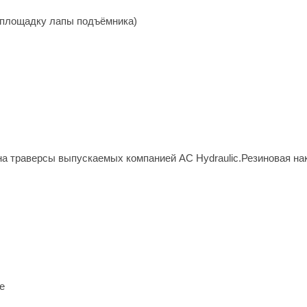
 площадку лапы подъёмника)
на траверсы выпускаемых компанией AC Hydraulic.Резиновая н
е